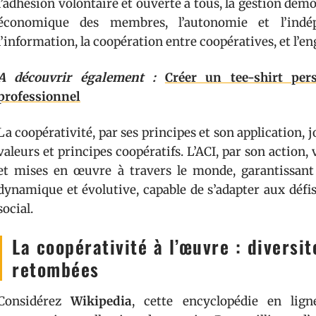
l’adhésion volontaire et ouverte à tous, la gestion dém
économique des membres, l’autonomie et l’indépe
l’information, la coopération entre coopératives, et l
A découvrir également :
Créer un tee-shirt per
professionnel
La coopérativité, par ses principes et son application, j
valeurs et principes coopératifs. L’ACI, par son action, 
et mises en œuvre à travers le monde, garantissant
dynamique et évolutive, capable de s’adapter aux défi
social.
La coopérativité à l’œuvre : diversit
retombées
Considérez
Wikipedia
, cette encyclopédie en lign