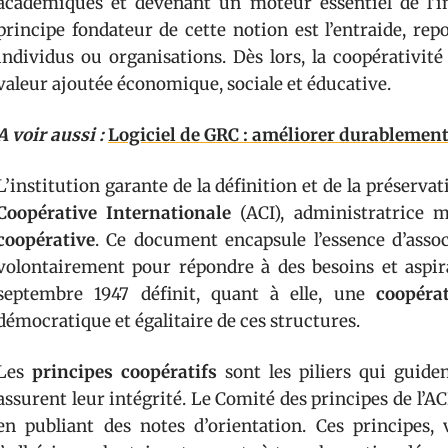
académiques et devenant un moteur essentiel de l’inn
principe fondateur de cette notion est l’entraide, re
individus ou organisations. Dès lors, la coopérativit
valeur ajoutée économique, sociale et éducative.
A voir aussi :
Logiciel de GRC : améliorer durablement
L’institution garante de la définition et de la préservat
Coopérative Internationale
(ACI), administratrice 
coopérative
. Ce document encapsule l’essence d’ass
volontairement pour répondre à des besoins et aspi
septembre 1947 définit, quant à elle, une
coopéra
démocratique et égalitaire de ces structures.
Les
principes coopératifs
sont les piliers qui guide
assurent leur intégrité. Le Comité des principes de l’AC
en publiant des notes d’orientation. Ces principes,