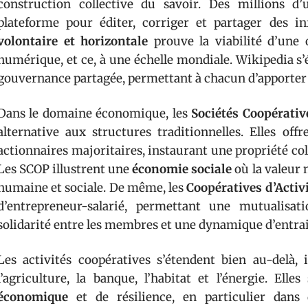
construction collective du savoir. Des millions d
plateforme pour éditer, corriger et partager des 
volontaire et horizontale
prouve la viabilité d’une 
numérique, et ce, à une échelle mondiale. Wikipedia s’
gouvernance partagée, permettant à chacun d’apporter sa
Dans le domaine économique, les
Sociétés Coopérativ
alternative aux structures traditionnelles. Elles off
actionnaires majoritaires, instaurant une propriété c
Les SCOP illustrent une
économie sociale
où la valeur 
humaine et sociale. De même, les
Coopératives d’Activ
d’entrepreneur-salarié, permettant une mutualisat
solidarité entre les membres et une dynamique d’entra
Les activités coopératives s’étendent bien au-delà, 
l’agriculture, la banque, l’habitat et l’énergie. Ell
économique
et de résilience, en particulier dans