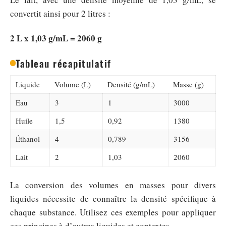
convertit ainsi pour 2 litres :
2 L x 1,03 g/mL = 2060 g
Tableau récapitulatif
Liquide
Volume (L)
Densité (g/mL)
Masse (g)
Eau
3
1
3000
Huile
1,5
0,92
1380
Éthanol
4
0,789
3156
Lait
2
1,03
2060
La conversion des volumes en masses pour divers
liquides nécessite de connaître la densité spécifique à
chaque substance. Utilisez ces exemples pour appliquer
ces principes à d’autres liquides et contextes.