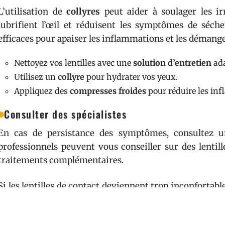
L’utilisation de
collyres
peut aider à soulager les irr
lubrifient l’œil et réduisent les symptômes de séche
efficaces pour apaiser les inflammations et les démang
Nettoyez vos lentilles avec une
solution d’entretien
ada
Utilisez un
collyre
pour hydrater vos yeux.
Appliquez des
compresses froides
pour réduire les in
Consulter des spécialistes
En cas de persistance des symptômes, consultez
professionnels peuvent vous conseiller sur des lentil
traitements complémentaires.
Si les lentilles de contact deviennent trop inconfortabl
pendant quelques jours. Cela permet à vos yeux de se re
symptômes.