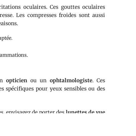
itations oculaires. Ces gouttes oculaires
resse. Les compresses froides sont aussi
eaisons.
ptée.
flammations.
 un
opticien
ou un
ophtalmologiste
. Ces
les spécifiques pour yeux sensibles ou des
es, envisagez de porter des
lunettes de vue
poser et réduit le risque d’aggravation des