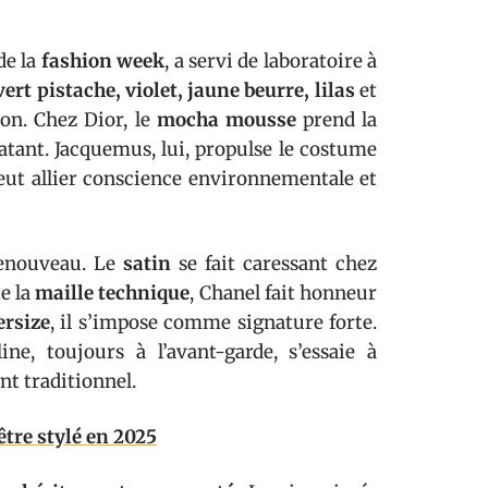
de la
fashion week
, a servi de laboratoire à
vert pistache, violet, jaune beurre, lilas
et
ton. Chez Dior, le
mocha mousse
prend la
atant. Jacquemus, lui, propulse le costume
peut allier conscience environnementale et
 renouveau. Le
satin
se fait caressant chez
e la
maille technique
, Chanel fait honneur
ersize
, il s’impose comme signature forte.
ine, toujours à l’avant-garde, s’essaie à
nt traditionnel.
être stylé en 2025