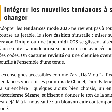
Intégrer les nouvelles tendances à 
changer
Adopter les
tendances mode 2025
ne revient pas à tou
course au jetable, le
slow fashion
s’installe : miser s
crayon Uniqlo
ou une
jupe midi COS
se glissent ais
fausse note. La
mode unisexe
poursuit son avancée, por
des codes. Un
costume revisité
ou une
chemise overs
souffle à l’ensemble d’une tenue.
Les enseignes accessibles comme Zara, H&M ou La Red
tendances vues sur les podiums de Chanel, Dior, Balenc
la surenchère : quelques ajouts bien choisis, un
en
victorienne Sézane
, suffisent à donner le ton de la sa
est déjà là à la nouveauté : un
blouson cuir
contemporai
joué.