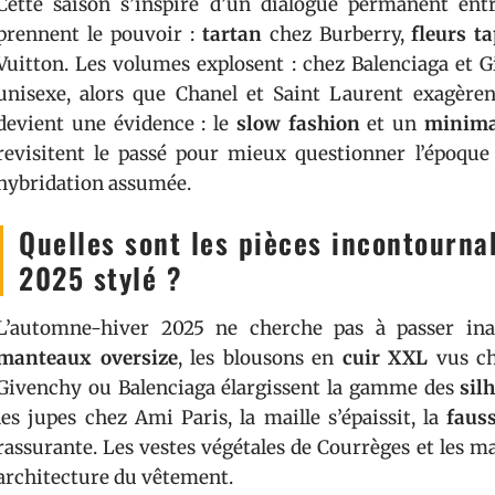
Cette saison s’inspire d’un dialogue permanent en
prennent le pouvoir :
tartan
chez Burberry,
fleurs ta
Vuitton. Les volumes explosent : chez Balenciaga et G
unisexe, alors que Chanel et Saint Laurent exagère
devient une évidence : le
slow fashion
et un
minima
revisitent le passé pour mieux questionner l’époque 
hybridation assumée.
Quelles sont les pièces incontourn
2025 stylé ?
L’automne-hiver 2025 ne cherche pas à passer inap
manteaux oversize
, les blousons en
cuir XXL
vus ch
Givenchy ou Balenciaga élargissent la gamme des
sil
les jupes chez Ami Paris, la maille s’épaissit, la
faus
rassurante. Les vestes végétales de Courrèges et les 
architecture du vêtement.