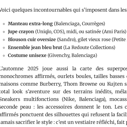
Voici quelques incontournables qui s’imposent dans les 
Manteau extra-long
(Balenciaga, Courrèges)
Jupe crayon
(Uniqlo, COS), midi, ou satinée (Ami Paris)
Blouson cuir oversize
(Sandro), gilet vieux rose (Petit
Ensemble jean bleu brut
(La Redoute Collections)
Costume unisexe
(Givenchy, Balenciaga)
L’automne 2025 joue aussi la carte des superposi
monochromes affirmés, ourlets boules, tailles basses
maisons comme Burberry, Thom Browne ou Kujten s’e
total look s’aventure sur des terrains inédits, méla
Sneakers multifonctions (Nike, Balenciaga), mocass
seconde peau : les accessoires donnent le ton. Les 
affirmés ponctuent des silhouettes qui refusent la facil
jamais sacrifier le style : c’est un vestiaire réfléchi, f