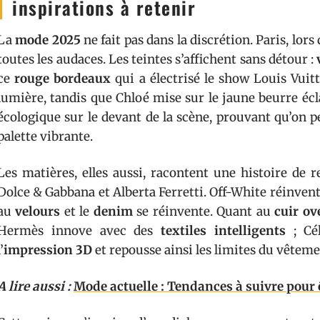
inspirations à retenir
La
mode 2025
ne fait pas dans la discrétion. Paris, lors 
toutes les audaces. Les teintes s’affichent sans détour :
ce
rouge bordeaux
qui a électrisé le show Louis Vuit
lumière, tandis que Chloé mise sur le jaune beurre écl
écologique sur le devant de la scène, prouvant qu’on 
palette vibrante.
Les matières, elles aussi, racontent une histoire de
Dolce & Gabbana et Alberta Ferretti. Off-White réinvent
au
velours
et le
denim
se réinvente. Quant au
cuir ov
Hermès innove avec des
textiles intelligents
; Cél
l’
impression 3D
et repousse ainsi les limites du vêteme
A lire aussi :
Mode actuelle : Tendances à suivre pour 