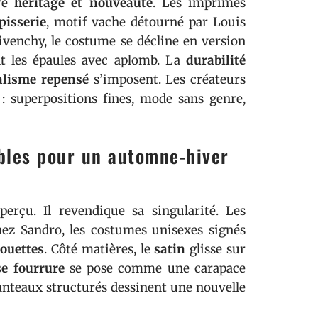
tre
héritage et nouveauté
. Les imprimés
pisserie
, motif vache détourné par Louis
ivenchy, le costume se décline en version
nt les épaules avec aplomb. La
durabilité
lisme repensé
s’imposent. Les créateurs
: superpositions fines, mode sans genre,
ables pour un automne-hiver
erçu. Il revendique sa singularité. Les
ez Sandro, les costumes unisexes signés
houettes
. Côté matières, le
satin
glisse sur
se fourrure
se pose comme une carapace
manteaux structurés dessinent une nouvelle