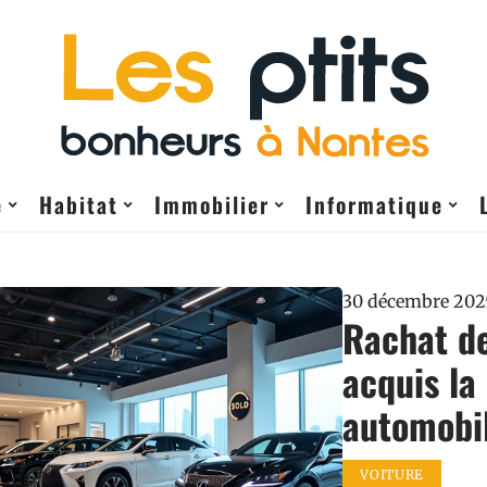
e
Habitat
Immobilier
Informatique
30 décembre 202
Rachat de
acquis la
automobil
VOITURE