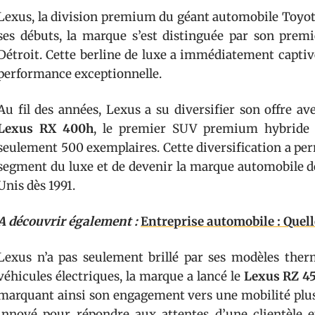
Lexus, la division premium du géant automobile Toyota
ses débuts, la marque s’est distinguée par son prem
Détroit. Cette berline de luxe a immédiatement captiv
performance exceptionnelle.
Au fil des années, Lexus a su diversifier son offre a
Lexus RX 400h
, le premier SUV premium hybride
seulement 500 exemplaires. Cette diversification a per
segment du luxe et de devenir la marque automobile de
Unis dès 1991.
A découvrir également :
Entreprise automobile : Quell
Lexus n’a pas seulement brillé par ses modèles the
véhicules électriques, la marque a lancé le
Lexus RZ 4
marquant ainsi son engagement vers une mobilité plu
innové pour répondre aux attentes d’une clientèle 