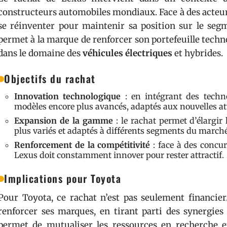
constructeurs automobiles mondiaux. Face à des act
se réinventer pour maintenir sa position sur le segm
permet à la marque de renforcer son portefeuille tech
dans le domaine des
véhicules électriques
et hybrides.
Objectifs du rachat
Innovation technologique
: en intégrant des techn
modèles encore plus avancés, adaptés aux nouvelles a
Expansion de la gamme
: le rachat permet d’élargir 
plus variés et adaptés à différents segments du marché
Renforcement de la compétitivité
: face à des conc
Lexus doit constamment innover pour rester attractif.
Implications pour Toyota
Pour Toyota, ce rachat n’est pas seulement financier
renforcer ses marques, en tirant parti des synergies 
permet de mutualiser les ressources en recherche e