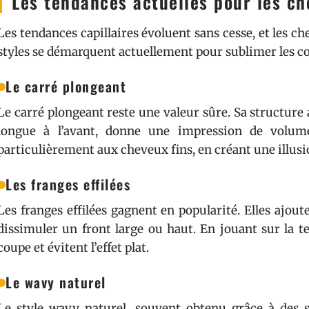
Les tendances actuelles pour les ch
Les tendances capillaires évoluent sans cesse, et les ch
styles se démarquent actuellement pour sublimer les c
Le carré plongeant
Le carré plongeant reste une valeur sûre. Sa structure a
longue à l’avant, donne une impression de volum
particulièrement aux cheveux fins, en créant une illusi
Les franges effilées
Les franges effilées gagnent en popularité. Elles ajo
dissimuler un front large ou haut. En jouant sur la t
coupe et évitent l’effet plat.
Le wavy naturel
Le style wavy naturel, souvent obtenu grâce à des 