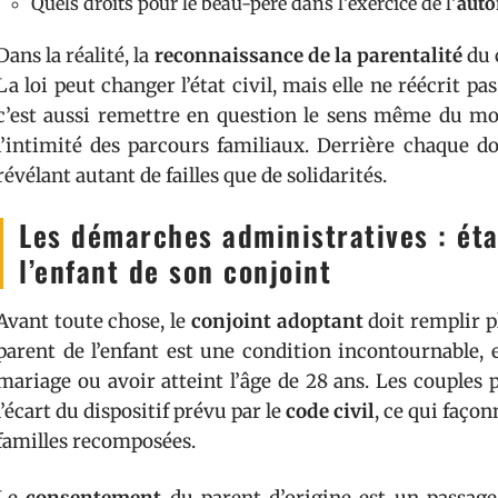
Quels droits pour le beau-père dans l’exercice de l’
auto
Dans la réalité, la
reconnaissance de la parentalité
du 
La loi peut changer l’état civil, mais elle ne réécrit pa
c’est aussi remettre en question le sens même du mot
l’intimité des parcours familiaux. Derrière chaque do
révélant autant de failles que de solidarités.
Les démarches administratives : ét
l’enfant de son conjoint
Avant toute chose, le
conjoint adoptant
doit remplir pl
parent de l’enfant est une condition incontournable, e
mariage ou avoir atteint l’âge de 28 ans. Les couples
l’écart du dispositif prévu par le
code civil
, ce qui faço
familles recomposées.