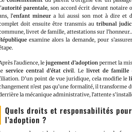
Le
consentement
du parent d’origine est un passage 
l’
autorité parentale
, son accord écrit devant notaire o
ans, l’
enfant mineur
a lui aussi son mot à dire et 
complet doit ensuite être transmis au
tribunal judic
commune, livret de famille, attestations sur l’honneur
République
examine alors la demande, pour s’assurer 
étape.
Après l’audience, le
jugement d’adoption
permet la mise
le
service central d’état civil
. Le
livret de famille
e
filiation. D’un point de vue juridique, cela modifie le
l
changement n’est pas qu’une formalité, il transforme d
derrière la mécanique administrative, l’attente s’instal
Quels droits et responsabilités pou
l’adoption ?