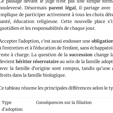
Le passage devant le juge n’est pas une simple forma
bouleversé. Désormais
parent légal
, il partage avec 
implique de participer activement à tous les choix déte
santé, éducation religieuse. Cette nouvelle place s’in
quotidien et les responsabilités de chaque jour.
Accepter l’adoption, c’est aussi endosser une
obligatio
à l’entretien et à l’éducation de l’enfant, sans échappatoi
reste à charge. La question de la
succession
change la
devient
héritier réservataire
au sein de la famille adopti
avec la famille d’origine sont rompus, tandis qu’une
droits dans la famille biologique.
Ce tableau résume les principales différences selon le ty
Type
Conséquences sur la filiation
d’adoption