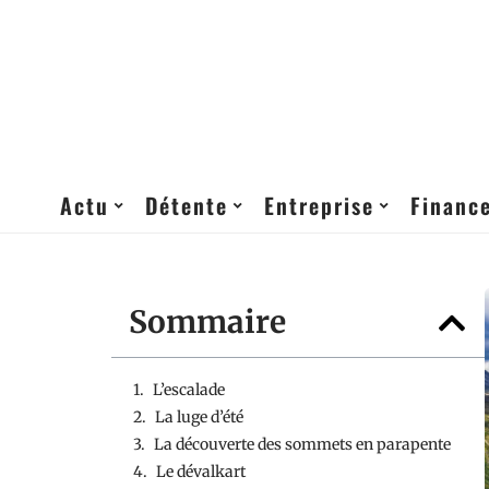
Actu
Détente
Entreprise
Financ
Sommaire
L’escalade
La luge d’été
La découverte des sommets en parapente
Le dévalkart