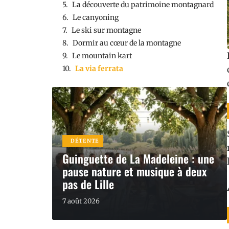
La découverte du patrimoine montagnard
Le canyoning
Le ski sur montagne
Dormir au cœur de la montagne
Le mountain kart
La via ferrata
DÉTENTE
Guinguette de La Madeleine : une
pause nature et musique à deux
pas de Lille
7 août 2026