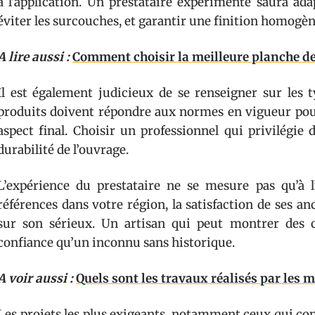
à l’application. Un prestataire expérimenté saura ada
éviter les surcouches, et garantir une finition homogèn
A lire aussi :
Comment choisir la meilleure planche de 
Il est également judicieux de se renseigner sur les 
produits doivent répondre aux normes en vigueur pour
aspect final. Choisir un professionnel qui privilégie 
durabilité de l’ouvrage.
L’expérience du prestataire ne se mesure pas qu’à l’
références dans votre région, la satisfaction de ses a
sur son sérieux. Un artisan qui peut montrer des c
confiance qu’un inconnu sans historique.
A voir aussi :
Quels sont les travaux réalisés par les 
Les projets les plus exigeants, notamment ceux qui con