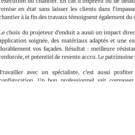
l’exécution du chantier. En cas d’imprévu ou de défaut
remise en état sans laisser les clients dans l’impass
chantier à la fin des travaux témoignent également du s
Le choix du projeteur d’enduit a aussi un impact direc
application soignée, des matériaux adaptés et une exé
durablement vos façades. Résultat : meilleure résist
renforcée, et potentiel de revente accru. Le patrimoine
Travailler avec un spécialiste, c’est aussi profi
configuration. Un bon professionnel sait composer
meilleure technique selon le type de mur, et garanti
finitions sont nettes, l’esthétique respectée, et le bâti 
En sollicitant un prestataire bénéficiant du label RGE 
possible d’accéder à des avantages financiers, n
énergétique (CITE). Ce dispositif, réservé aux entrepr