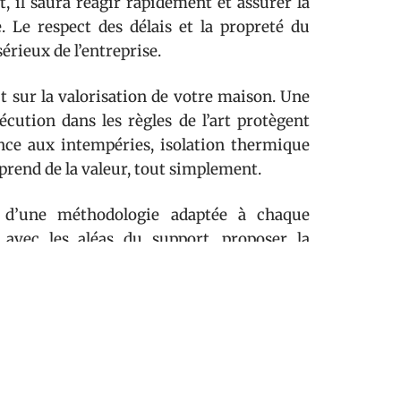
, il saura réagir rapidement et assurer la
e. Le respect des délais et la propreté du
érieux de l’entreprise.
t sur la valorisation de votre maison. Une
cution dans les règles de l’art protègent
ance aux intempéries, isolation thermique
 prend de la valeur, tout simplement.
ter d’une méthodologie adaptée à chaque
 avec les aléas du support, proposer la
r un rendu à la hauteur des attentes. Les
gagne en longévité.
(Reconnu Garant de l’Environnement), il est
otamment le crédit d’impôt transition
ises agréées, permet de financer en partie