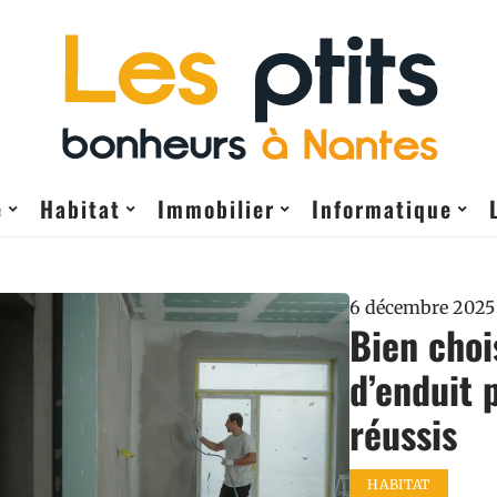
e
Habitat
Immobilier
Informatique
6 décembre 2025
Bien choi
d’enduit 
réussis
HABITAT