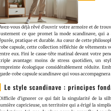
Avez-vous déjà rêvé d’ouvrir votre armoire et de trouv
justement ce que promet la mode scandinave, qui a 
épurée, pratique et durable. Au cœur de cette philosop
robe capsule, cette collection réfléchie de vêtements 
entre eux. Fini le casse-tête matinal devant votre pe
triple avantage: moins de stress quotidien, un st
empreinte écologique considérablement réduite. Emb
garde-robe capsule scandinave qui vous accompagnera f
Le style scandinave : principes fon
Difficile d’ignorer ce qui fait la singularité de la s
lumière capricieuse, un territoire qui a érigé la simpli