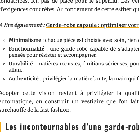
fondatrices. Ici, pas de place pour le superflu. Les 
d’exigences concrètes. Au fondement de cette esthétique
A lire également :
Garde-robe capsule : optimiser votr
Minimalisme
: chaque pièce est choisie avec soin, rien 
Fonctionnalité
: une garde-robe capable de s’adapt
pensée pour résister et accompagner.
Durabilité
: matières robustes, finitions sérieuses, po
allure.
Authenticité
: privilégier la matière brute, la main qui f
Adopter cette vision revient à privilégier la qual
automatique, on construit un vestiaire que l’on fait
surchauffe de la fast fashion.
Les incontournables d’une garde-ro