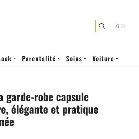
Look
Parentalité
Soins
Voiture
a garde-robe capsule
e, élégante et pratique
nnée