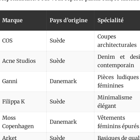
Marque
Pays d’origine
Spécialité
Coupes
COS
Suède
architecturales
Denim et des
Acne Studios
Suède
contemporain
Pièces ludiques
Ganni
Danemark
féminines
Minimalisme
Filippa K
Suède
élégant
Moss
Vêtements
Danemark
Copenhagen
féminins épurés
Arket
Suède
Basiques de qual