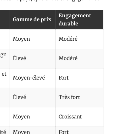
Engagement
Gamme de prix
durable
Moyen
Modéré
ign
Élevé
Modéré
 et
Moyen-élevé
Fort
Élevé
Très fort
Moyen
Croissant
ité
Moyen
Fort